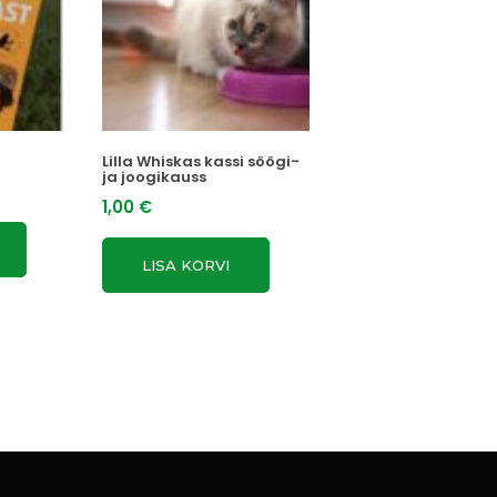
Lilla Whiskas kassi söögi-
ja joogikauss
1,00
€
LISA KORVI