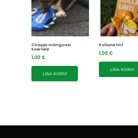
Chappi mänguasi
Kollane lint
koertele
1,00
€
1,00
€
LISA KORVI
LISA KORVI