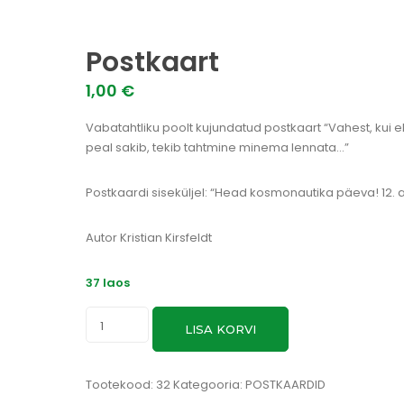
Postkaart
1,00
€
Vabatahtliku poolt kujundatud postkaart “Vahest, kui 
peal sakib, tekib tahtmine minema lennata…”
Postkaardi siseküljel: “Head kosmonautika päeva! 12. ap
Autor Kristian Kirsfeldt
37 laos
Postkaart
LISA KORVI
kogus
Tootekood:
32
Kategooria:
POSTKAARDID