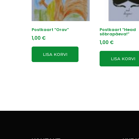
Postkaart “Orav”
Postkaart “Head
sõbrapäeva!”
1,00
€
1,00
€
LISA KORVI
LISA KORVI