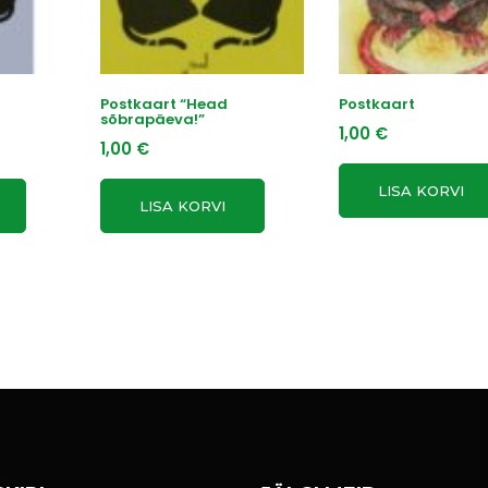
Postkaart “Head
Postkaart
sõbrapäeva!”
1,00
€
1,00
€
LISA KORVI
LISA KORVI